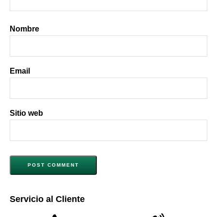
Nombre
Email
Sitio web
Servicio al Cliente