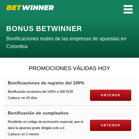
BONUS BETWINNER
Bonificaciones reales de las empresas de apuestas en
Colombia
PROMOCIONES VÁLIDAS HOY
Bonificaciones de registro del 100%
Bonificación exclusiva del 100% a 300 EUR
OBTENER
Caduca: en 43 días
Bonificación de cumpleaños
Recibirás un código de promoción especial, que te
OBTENER
dará la apuesta gratis dirigida solo a ti
Caduca: en 2 meses