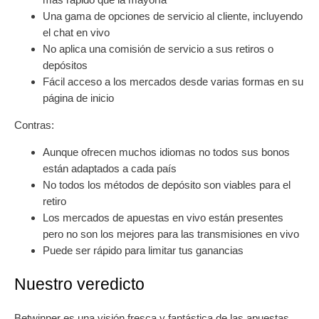
Una gama de opciones de servicio al cliente, incluyendo
el chat en vivo
No aplica una comisión de servicio a sus retiros o
depósitos
Fácil acceso a los mercados desde varias formas en su
página de inicio
Contras:
Aunque ofrecen muchos idiomas no todos sus bonos
están adaptados a cada país
No todos los métodos de depósito son viables para el
retiro
Los mercados de apuestas en vivo están presentes
pero no son los mejores para las transmisiones en vivo
Puede ser rápido para limitar tus ganancias
Nuestro veredicto
Betwinner es una visión fresca y fantástica de las apuestas