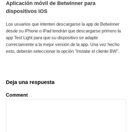
Aplicación móvil de Betwinner para
dispositivos iOS
Los usuarios que intenten descargarse la app de Betwinner
desde su iPhone o iPad tendrán que descargarse primero la
app Test Light para que su dispositivo se adapte
correctamente a la mejor versión de la app. Una vez hecho
esto, deberán seleccionar la opción "Instalar el cliente BW".
Deja una respuesta
Comment